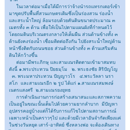
ในเวลาต่อมาเมื่อได้มีการว่าจ้างนำรถแทรกเตอร์เข้า
มาขุดปรับพื้นที่สวนเกษตรเดิมซึ่งเป็นร่องสวน ร่องน้ำ
และสระน้ำใหญ่ ล้อมรอบด้วยคันดินขนาดประมาณ ๓
เมตรทั้ง ๓ ด้าน เพื่อให้เป็นไปตามแผนผังที่กำหนดไว้
โดยถมดินบริเวณตรงกลางให้เต็มผืน ส่วนด้านข้างทั้ง ๓
ด้านยังคงร่องน้ำ เชื่อมติดต่อถึงกัน ไปยังสระน้ำใหญ่ด้าน
หน้าซึ่งติดกับถนนซอย ส่วนด้านข้างทั้ง ๓ ด้านเสริมคัน
ดินให้กว้างขึ้น
ต่อมามีพระภิกษุ และสามเณรติดตามเข้ามาสมทบ
ดังนี้ ๑.พระประทวน ปิยธมฺโม ๒. พระธงชัย สิริปัญโญ
๓. พระมหาประทวน ปัญญาวโร ๔.พระวัลลา นรา
สโภ และสามเณรอีก ๒ รูป ได้แก่ ๑.สามเณรสมพงษ์
เนตรแสงศรี ๒.สามเณรยงยุทธ
การดำเนินงานการก่อสร้างเสนาสนะและสภาพความ
เป็นอยู่ในขณะนั้นเต็มไปด้วยความยากลำบาก มีปัญหา
อุปสรรคอยู่บ้างแต่ก็ได้รับการแก้ไขไปตามสถานการณ์
เฉพาะหน้าเป็นคราวๆไป และด้วยมีเวลาอันจำกัดเพียงแค่
ในช่วงวันหยุด เสาร์-อาทิตย์ ซึ่งหลวงพ่อ จะต้องเดินทาง