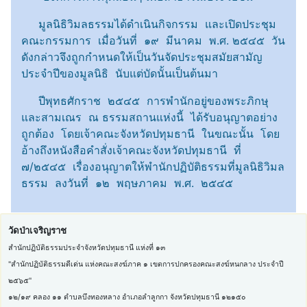
มูลนิธิวิมลธรรมได้ดำเนินกิจกรรม และเปิดประชุม
คณะกรรมการ เมื่อวันที่ ๑๙ มีนาคม พ.ศ. ๒๕๔๕ วัน
ดังกล่าวจึงถูกกำหนดให้เป็นวันจัดประชุมสมัยสามัญ
ประจำปีของมูลนิธิ นับแต่บัดนั้นเป็นต้นมา
ปีพุทธศักราช ๒๕๔๕ การพำนักอยู่ของพระภิกษุ
และสามเณร ณ ธรรมสถานแห่งนี้ ได้รับอนุญาตอย่าง
ถูกต้อง โดยเจ้าคณะจังหวัดปทุมธานี ในขณะนั้น โดย
อ้างถึงหนังสือคำสั่งเจ้าคณะจังหวัดปทุมธานี ที่
๗/๒๕๔๕ เรื่องอนุญาตให้พำนักปฏิบัติธรรมที่มูลนิธิวิมล
ธรรม ลงวันที่ ๑๒ พฤษภาคม พ.ศ. ๒๕๔๕
วัดป่าเจริญราช
สำนักปฏิบัติธรรมประจำจังหวัดปทุมธานี แห่งที่ ๑๓
"สำนักปฏิบัติธรรมดีเด่น แห่งคณะสงฆ์ภาค ๑ เขตการปกครองคณะสงฆ์หนกลาง ประจำปี
๒๕๖๕"
๑๒/๑๙ คลอง ๑๑ ตำบลบึงทองหลาง อำเภอลำลูกกา จังหวัดปทุมธานี ๑๒๑๕๐