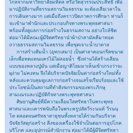
ไกลจากมหาวิทยาลัยมหิดล หรือวัดสุวรรณประสิทธิ์ เพื่อ
มาปฏิบัติงานที่ธรรมสถานวิมลธรรม จะต้องเสียเวลาใน
การเดินทางมาก แต่เมื่อถึงคราวปิดภาคการศึกษา ท่านก็
จะเข้ามาพำนักและประกอบกิจทางพระพุทธศาสนา
พร้อมทั้งดูแลการก่อสร้างในธรรมสถาน อย่างใกล้ชิด
ต่อมาได้มีคณะผู้มีจิตศรัทธานำผ้าป่าสามัคคีมาทอด
ถวายธรรมสถานวิมลธรรม เพื่อขุดเจาะน้ำบาดาล
การสร้างสิมน้ำ (อุทกเสมา) เป็นศาลาคอนกรีตขนาด
เล็กเพื่อทดแทนแคร่ไม้ไผ่ลอยน้ำ ซึ่งท่านได้สร้างเลียน
แบบของหลวงปู่มั่น แต่เมื่อญาติโยมมาเห็นเข้าเกรงว่าจะ
ผุง่าย ไม่คงทน จึงได้บริจาคปัจจัยเป็นค่าก่อสร้างใหม่ทั้ง
หลังและควบคุมดูแลการก่อสร้างจนเสร็จเรียบร้อยและใช้
ประโยชน์เป็นสถานที่ทำสังฆกรรมของพระภิกษุ
สามเณรและปฏิบัติกิจทางพระพุทธศาสนา
ศิษยานุศิษย์ที่มีความเลื่อมใสศรัทธาในพระพุทธ
ศาสนาและเคารพนับถือในพระครูปลัดวีระนนท์ วีรนนฺ
โท ตลอดจนศรัทธาสาธุชนทั้งหลายได้ร่วมกันบริจาค
ปัจจัยวัสดุก่อสร้าง สิ่งของเครื่องใช้จำเป็นต่อการอุปโภค
บริโภค และอุปกรณ์สำนักงาน
ต่อมาได้มีผู้มีจิตศรัทธา