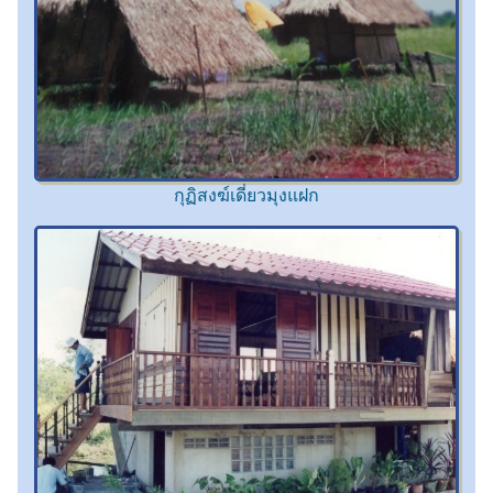
กุฏิสงฆ์เดี่ยวมุงแฝก