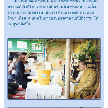
เมื่อวันที่ ๒๓ สิงหาคม พ.ศ.๒๕๔๔ พระเจ้าหลานเธอ
พระองค์เจ้าสิริภาจุฑาภรณ์ พร้อมด้วยพระสหาย เสด็จ
ธรรมสถานวิมลธรรม เป็นการส่วนพระองค์ ทรงทอด
ผ้าป่า เพื่อสมทบทุนในการปรับปรุงศาลาปฏิบัติธรรม ให้
สมบูรณ์ยิ่งขึ้น