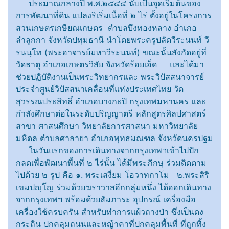
ประมาณกลางปี พ.ศ.๒๕๔๔ นับเป็นจุดเริ่มต้นของ
การพัฒนาที่ดิน แปลงริเริ่มเนื้อที่ ๒ ไร่ ตั้งอยู่ในโครงการ
สวนเกษตรเกษียณเกษตร ตำบลบึงทองหลาง อำเภอ
ลำลูกกา จังหวัดปทุมธานี นำโดยพระครูปลัดวีระนนท์ วี
รนนฺโท (พระอาจารย์มหาวีระนนท์) ขณะนั้นสังกัดอยู่ที่
วัดธาตุ อำเภอเกษตรวิสัย จังหวัดร้อยเอ็ด และได้มา
ช่วยปฏิบัติงานเป็นพระวิทยากรและ พระวิปัสสนาจารย์
ประจำศูนย์วิปัสสนาเคลื่อนที่แห่งประเทศไทย วัด
สุวรรณประสิทธิ์ อำเภอบางกะปิ กรุงเทพมหานคร และ
กำลังศึกษาต่อในระดับปริญญาตรี หลักสูตรศิลปศาสตร์
สาขา ศาสนศึกษา วิทยาลัยการศาสนา มหาวิทยาลัย
มหิดล ตำบลศาลายา อำเภอพุทธมณฑล จังหวัดนครปฐม
ในวันแรกของการเดินทางจากกรุงเทพฯเข้าไปปัก
กลดเพื่อพัฒนาพื้นที่ ๒ ไร่นั้น ได้มีพระภิกษุ ร่วมติดตาม
ไปด้วย ๒ รูป คือ ๑. พระเสงี่ยม โอวาทกาโม ๒.พระสิริ
เขมปญฺโญ ร่วมด้วยฆราวาสอีกกลุ่มหนึ่ง ได้ออกเดินทาง
จากกรุงเทพฯ พร้อมด้วยสัมภาระ อุปกรณ์ เครื่องมือ
เครื่องใช้ครบครัน สำหรับทำการแผ้วถางป่า ซึ่งเป็นดง
กระถิน ปกคลุมถนนและหญ้าคาที่ปกคลุมพื้นที่ ที่ถูกทิ้ง