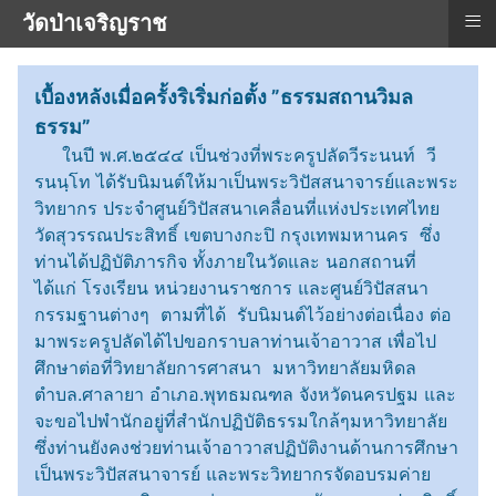
≡
วัดป่าเจริญราช
เบื้องหลังเมื่อครั้งริเริ่มก่อตั้ง ”ธรรมสถานวิมล
ธรรม”
ในปี พ.ศ.๒๕๔๔ เป็นช่วงที่พระครูปลัดวีระนนท์ วี
รนนฺโท ได้รับนิมนต์ให้มาเป็นพระวิปัสสนาจารย์และพระ
วิทยากร ประจำศูนย์วิปัสสนาเคลื่อนที่แห่งประเทศไทย
วัดสุวรรณประสิทธิ์ เขตบางกะปิ กรุงเทพมหานคร ซึ่ง
ท่านได้ปฏิบัติภารกิจ ทั้งภายในวัดและ นอกสถานที่
ได้แก่ โรงเรียน หน่วยงานราชการ และศูนย์วิปัสสนา
กรรมฐานต่างๆ ตามที่ได้ รับนิมนต์ไว้อย่างต่อเนื่อง ต่อ
มาพระครูปลัดได้ไปขอกราบลาท่านเจ้าอาวาส เพื่อไป
ศึกษาต่อที่วิทยาลัยการศาสนา มหาวิทยาลัยมหิดล
ตำบล.ศาลายา อำเภอ.พุทธมณฑล จังหวัดนครปฐม และ
จะขอไปพำนักอยู่ที่สำนักปฏิบัติธรรมใกล้ๆมหาวิทยาลัย
ซึ่งท่านยังคงช่วยท่านเจ้าอาวาสปฏิบัติงานด้านการศึกษา
เป็นพระวิปัสสนาจารย์ และพระวิทยากรจัดอบรมค่าย