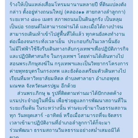
ร้างให้เป็นแหล่งเสื่อมโทรมมานานหลายปี ที่ดินแปลงดัง
กล่าว ตั้งอยู่ห่างถนนใหญ่ (คลอง๑๑ สายกลางลำลูกกา)
ระยะทาง ๘๐๐ เมตร สภาพถนนเป็นดินลูกรัง เป็นหลุม
เป็นบ่อ รถยนต์ไม่สามารถผ่านได้ และเมื่อได้ถางป่าจน
สามารถเดินเท้าเข้าไปสู่พื้นที่ได้แล้ว ทุกคนยังคงทำงาน
ต่อเนื่องจนกระทั่งเวลาเย็น ประกอบกับในเวลานั้นยัง
ไม่มีไฟฟ้าใช้จึงรีบเดินทางกลับกรุงเทพฯเพื่อปฏิบัติภารกิจ
และปฏิบัติศาสนกิจ ในกรุงเทพฯ โดยท่านได้เดินทางไป
สอนพระภิกษุสงฆ์ใน กรุงเทพฯและเป็นวิทยากรโครงการ
ค่ายพุทธบุตรในกรงเทพ และยังต้องเตรียมตัวเดินทางไป
เรียนที่มหาวิทยาลัยมหิดล ตำบลศาลายา อำเภอพุทธ
มณฑล จังหวัดนครปฐม อีกด้วย
ส่วนพระภิกษุ ๒ รูปที่ติดตามท่านมาได้ปักกลดค้าง
แรมประจำอยู่ในที่นั้น เพื่อช่วยดูแลการพัฒนาสถานที่ใน
ระยะเริ่มต้น ในระหว่างนั้น ท่านจะเข้ามาในธรรมสถาน
ทุก วันหยุดเสาร์ -อาทิตย์ หรือเมื่อสามารถที่จะจัดสรร
เวลาเข้ามาปฏิบัติงานที่อำเภอลำลูกกาได้ก็จะมา
ร่วมพัฒนา ธรรมสถานวิมลธรรมอย่างสม่ำเสมอมิได้
ขาด