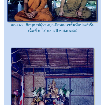
คณะพระภิกษุสงฆ์ผู้ร่วมบุกเบิกพัฒนาพื้นที่แปลงริเริ่ม
เนื้อที่ ๒ ไร่ กลางปี พ.ศ.๒๕๔๔