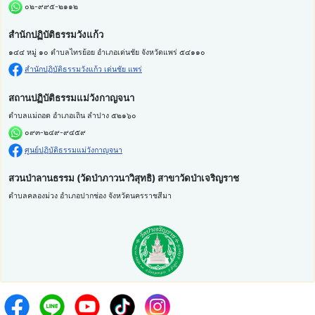
๐๒-๙๙๕-๒๑๑๒
สำนักปฏิบัติธรรมวังแก้ว
๑๔๔ หมู่ ๑๐ ตำบลไทรย้อย อำเภอเด่นชัย จังหวัดแพร่ ๕๔๑๑๐
สำนักปฏิบัติธรรมวังแก้ว เด่นชัย แพร่
สถานปฏิบัติธรรมแม่วังกาญจนา
ตำบลแม่ถอด อำเภอเถิน ลำปาง ๕๒๑๖๐
๐๙๓-๒๔๙-๙๔๕๙
ศูนย์ปฏิบัติธรรมแม่วังกาญจนา
สวนป่าลานธรรม (วัดป่าภาวนาวิสุทธิ) สาขาวัดป่าเจริญราช
ตำบลคลองม่วง อำเภอปากช่อง จังหวัดนครราชสีมา