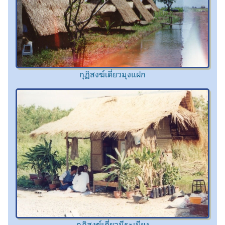
กุฏิสงฆ์เดี่ยวมุงแฝก
กุฏิสงฆ์เดี่ยวมีระเบียง