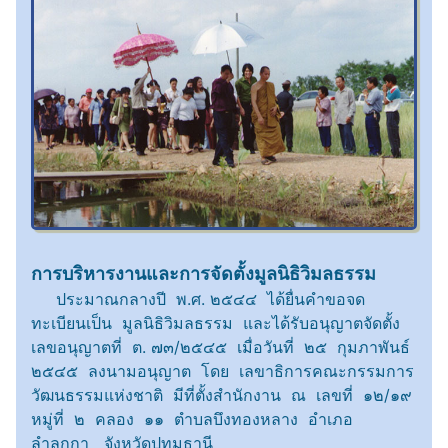
การบริหารงานและการจัดตั้งมูลนิธิวิมลธรรม
ประมาณกลางปี พ.ศ. ๒๕๔๔ ได้ยื่นคำขอจด
ทะเบียนเป็น มูลนิธิวิมลธรรม และได้รับอนุญาตจัดตั้ง
เลขอนุญาตที่ ต. ๗๓/๒๕๔๕ เมื่อวันที่ ๒๕ กุมภาพันธ์
๒๕๔๕ ลงนามอนุญาต โดย เลขาธิการคณะกรรมการ
วัฒนธรรมแห่งชาติ มีที่ตั้งสำนักงาน ณ เลขที่ ๑๒/๑๙
หมู่ที่ ๒ คลอง ๑๑ ตำบลบึงทองหลาง อำเภอ
ลำลูกกา จังหวัดปทุมธานี