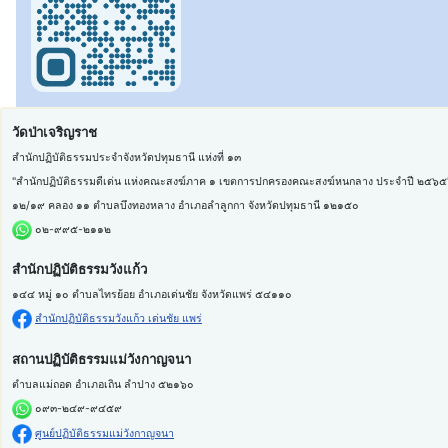
วัดป่าเจริญราช
สำนักปฏิบัติธรรมประจำจังหวัดปทุมธานี แห่งที่ ๑๓
"สำนักปฏิบัติธรรมดีเด่น แห่งคณะสงฆ์ภาค ๑ เขตการปกครองคณะสงฆ์หนกลาง ประจำปี ๒๕๖๕
๑๒/๑๙ คลอง ๑๑ ตำบลบึงทองหลาง อำเภอลำลูกกา จังหวัดปทุมธานี ๑๒๑๕๐
๐๒-๙๙๕-๒๑๑๒
สำนักปฏิบัติธรรมวังแก้ว
๑๔๔ หมู่ ๑๐ ตำบลไทรย้อย อำเภอเด่นชัย จังหวัดแพร่ ๕๔๑๑๐
สำนักปฏิบัติธรรมวังแก้ว เด่นชัย แพร่
สถานปฏิบัติธรรมแม่วังกาญจนา
ตำบลแม่ถอด อำเภอเถิน ลำปาง ๕๒๑๖๐
๐๙๓-๒๔๙-๙๔๕๙
ศูนย์ปฏิบัติธรรมแม่วังกาญจนา