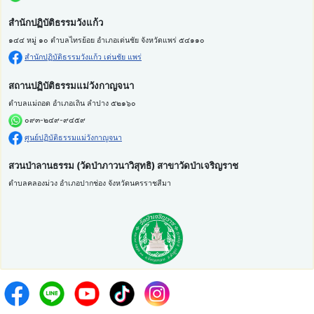
สำนักปฏิบัติธรรมวังแก้ว
๑๔๔ หมู่ ๑๐ ตำบลไทรย้อย อำเภอเด่นชัย จังหวัดแพร่ ๕๔๑๑๐
สำนักปฏิบัติธรรมวังแก้ว เด่นชัย แพร่
สถานปฏิบัติธรรมแม่วังกาญจนา
ตำบลแม่ถอด อำเภอเถิน ลำปาง ๕๒๑๖๐
๐๙๓-๒๔๙-๙๔๕๙
ศูนย์ปฏิบัติธรรมแม่วังกาญจนา
สวนป่าลานธรรม (วัดป่าภาวนาวิสุทธิ) สาขาวัดป่าเจริญราช
ตำบลคลองม่วง อำเภอปากช่อง จังหวัดนครราชสีมา