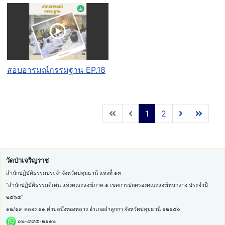
สอบอารมณ์กรรมฐาน EP.18
1
2
วัดป่าเจริญราช
สำนักปฏิบัติธรรมประจำจังหวัดปทุมธานี แห่งที่ ๑๓
"สำนักปฏิบัติธรรมดีเด่น แห่งคณะสงฆ์ภาค ๑ เขตการปกครองคณะสงฆ์หนกลาง ประจำปี
๒๕๖๕"
๑๒/๑๙ คลอง ๑๑ ตำบลบึงทองหลาง อำเภอลำลูกกา จังหวัดปทุมธานี ๑๒๑๕๐
๐๒-๙๙๕-๒๑๑๒