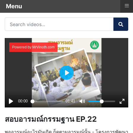
≡
Menu
สอบอารมณ์กรรมฐาน EP.22
พออารมณ์อะไรมันเกิด ก็ดูตามอารมณ์นั้น - โครงการพัฒนา